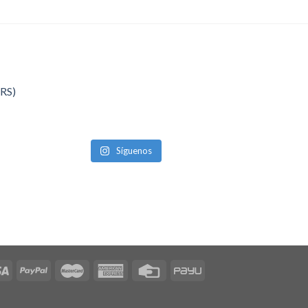
QRS)
Síguenos