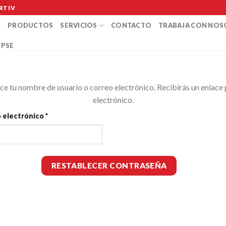
RTIV
S
PRODUCTOS
SERVICIOS
CONTACTO
TRABAJA CON NO
 PSE
uce tu nombre de usuario o correo electrónico. Recibirás un enlace
electrónico.
Obligatorio
o electrónico
*
RESTABLECER CONTRASEÑA