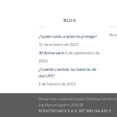
BLOG
No e
¿Quién cuida, a quien te protege?
31 de octubre de 2025
30 Aniversario
6 de septiembre de
2022
¿Cuándo cambiar las baterías de
una UPS?
1 de febrero de 2021
Desarrollo y Administración Sistemas Servitron
Ing Manuel Aguirre 2026 ©
SERVITRONICS S.A.S. NIT 800.164.421-3