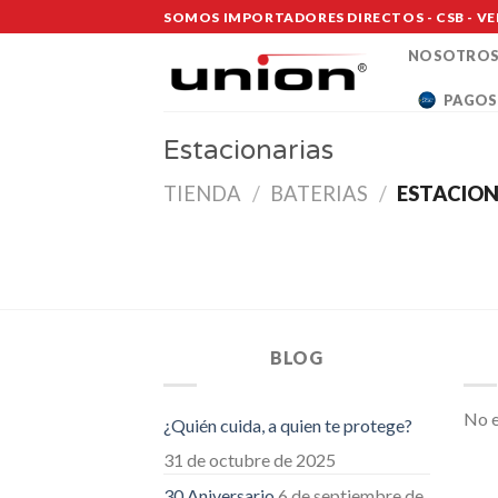
Saltar
SOMOS IMPORTADORES DIRECTOS - CSB - VE
al
NOSOTRO
contenido
PAGOS
Estacionarias
TIENDA
/
BATERIAS
/
ESTACION
BLOG
No e
¿Quién cuida, a quien te protege?
31 de octubre de 2025
30 Aniversario
6 de septiembre de