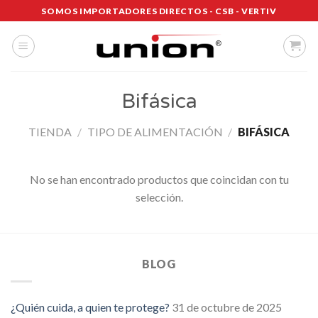
Saltar
SOMOS IMPORTADORES DIRECTOS - CSB - VERTIV
al
contenido
Bifásica
TIENDA
/
TIPO DE ALIMENTACIÓN
/
BIFÁSICA
No se han encontrado productos que coincidan con tu
selección.
BLOG
¿Quién cuida, a quien te protege?
31 de octubre de 2025