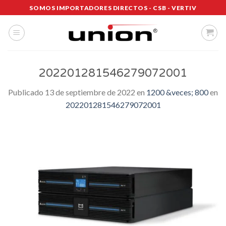
Saltar
SOMOS IMPORTADORES DIRECTOS - CSB - VERTIV
al
contenido
202201281546279072001
Publicado
13 de septiembre de 2022
en
1200 &veces; 800
en
202201281546279072001