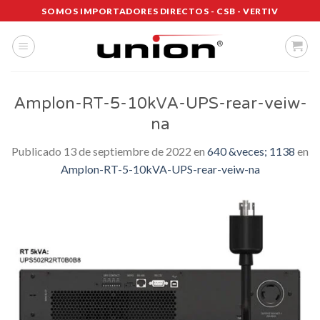
Saltar
SOMOS IMPORTADORES DIRECTOS - CSB - VERTIV
al
contenido
Amplon-RT-5-10kVA-UPS-rear-veiw-
na
Publicado
13 de septiembre de 2022
en
640 &veces; 1138
en
Amplon-RT-5-10kVA-UPS-rear-veiw-na