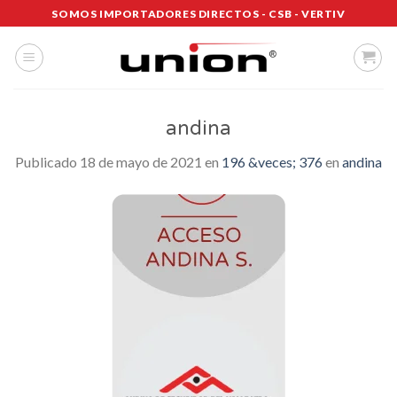
Saltar
SOMOS IMPORTADORES DIRECTOS - CSB - VERTIV
al
contenido
andina
Publicado
18 de mayo de 2021
en
196 &veces; 376
en
andina