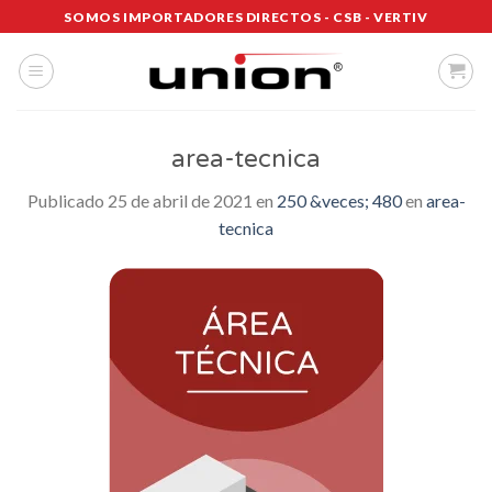
Saltar
SOMOS IMPORTADORES DIRECTOS - CSB - VERTIV
al
contenido
area-tecnica
Publicado
25 de abril de 2021
en
250 &veces; 480
en
area-
tecnica