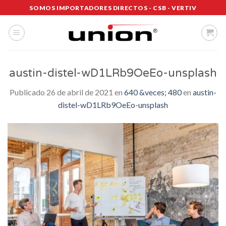
Saltar
SOMOS IMPORTADORES DIRECTOS - CSB - VERTIV
al
contenido
austin-distel-wD1LRb9OeEo-unsplash
Publicado
26 de abril de 2021
en
640 &veces; 480
en
austin-
distel-wD1LRb9OeEo-unsplash