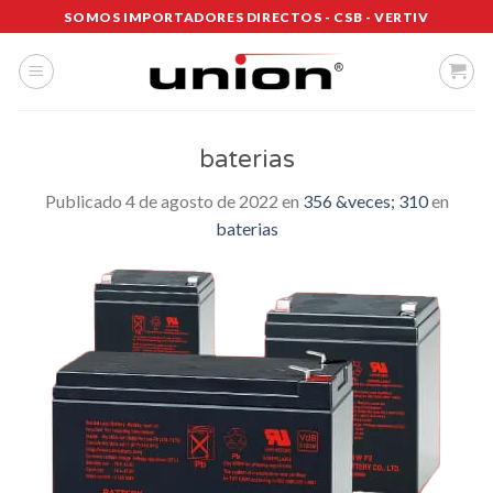
Saltar
SOMOS IMPORTADORES DIRECTOS - CSB - VERTIV
al
contenido
baterias
Publicado
4 de agosto de 2022
en
356 &veces; 310
en
baterias