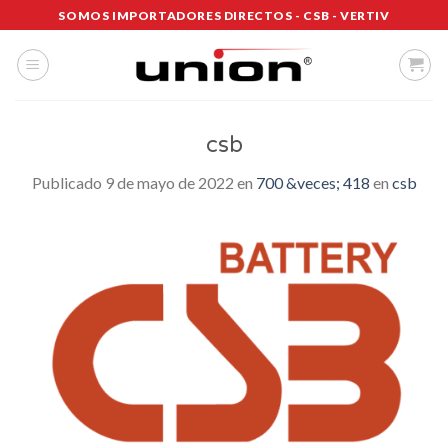
Saltar
SOMOS IMPORTADORES DIRECTOS - CSB - VERTIV
al
contenido
csb
Publicado
9 de mayo de 2022
en
700 &veces; 418
en
csb