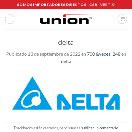
Saltar
SOMOS IMPORTADORES DIRECTOS - CSB - VERTIV
al
contenido
delta
Publicado
13 de septiembre de 2022
en
700 &veces; 248
en
delta
Trackbacks están cerrados, pero puedes
publicar un comentario
.