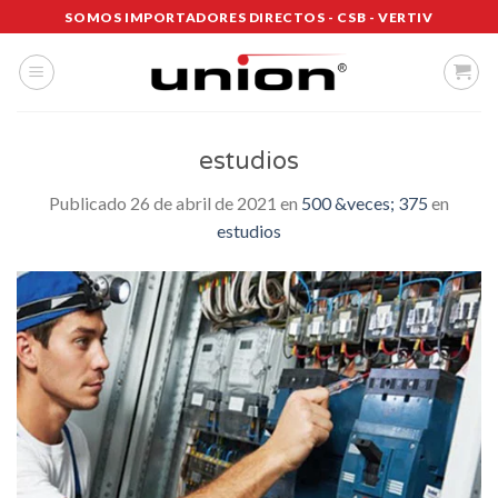
Saltar
SOMOS IMPORTADORES DIRECTOS - CSB - VERTIV
al
contenido
estudios
Publicado
26 de abril de 2021
en
500 &veces; 375
en
estudios