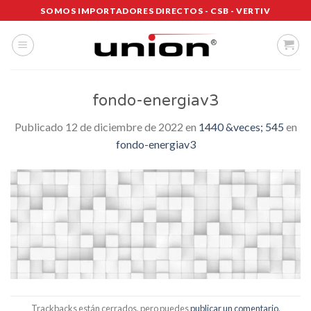
Saltar
SOMOS IMPORTADORES DIRECTOS - CSB - VERTIV
al
contenido
fondo-energiav3
Publicado
12 de diciembre de 2022
en
1440 &veces; 545
en
fondo-energiav3
Trackbacks están cerrados, pero puedes
publicar un comentario
.