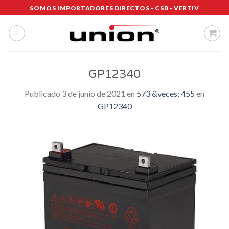
Saltar
SOMOS IMPORTADORES DIRECTOS - CSB - VERTIV
al
contenido
GP12340
Publicado
3 de junio de 2021
en
573 &veces; 455
en
GP12340