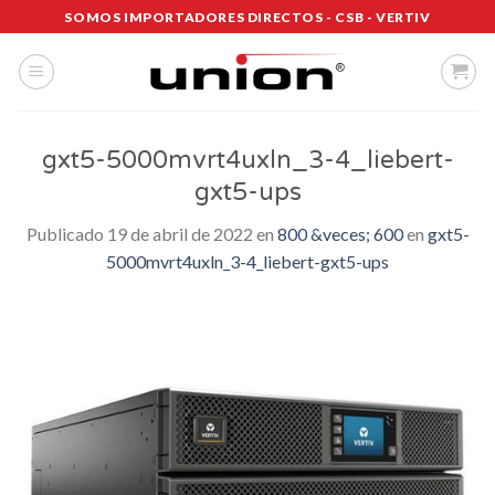
Saltar
SOMOS IMPORTADORES DIRECTOS - CSB - VERTIV
al
contenido
gxt5-5000mvrt4uxln_3-4_liebert-
gxt5-ups
Publicado
19 de abril de 2022
en
800 &veces; 600
en
gxt5-
5000mvrt4uxln_3-4_liebert-gxt5-ups