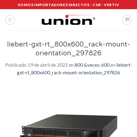
Saltar
SOMOS IMPORTADORES DIRECTOS - CSB - VERTIV
al
contenido
liebert-gxt-rt_800x600_rack-mount-
orientation_297826
Publicado
19 de abril de 2022
en
800 &veces; 600
en
liebert-
gxt-rt_800x600_rack-mount-orientation_297826