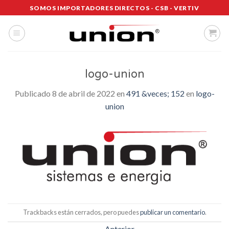
Saltar
SOMOS IMPORTADORES DIRECTOS - CSB - VERTIV
al
contenido
logo-union
Publicado
8 de abril de 2022
en
491 &veces; 152
en
logo-
union
Trackbacks están cerrados, pero puedes
publicar un comentario
.
←
Anterior