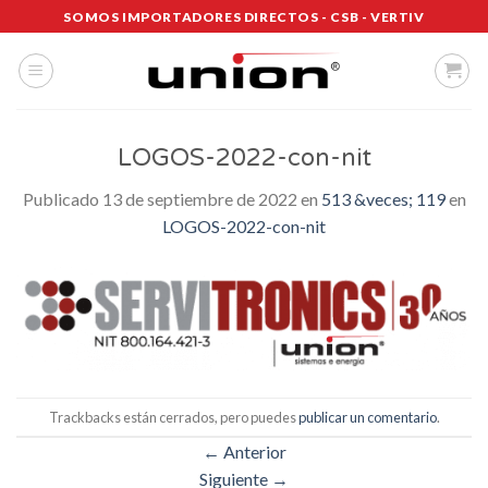
Saltar
SOMOS IMPORTADORES DIRECTOS - CSB - VERTIV
al
contenido
LOGOS-2022-con-nit
Publicado
13 de septiembre de 2022
en
513 &veces; 119
en
LOGOS-2022-con-nit
Trackbacks están cerrados, pero puedes
publicar un comentario
.
←
Anterior
Siguiente
→