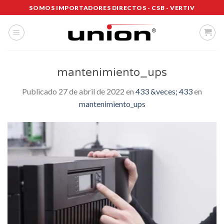
Saltar
SOMOS IMPORTADORES DIRECTOS - CSB - VERTIV
al
contenido
mantenimiento_ups
Publicado
27 de abril de 2022
en
433 &veces; 433
en
mantenimiento_ups