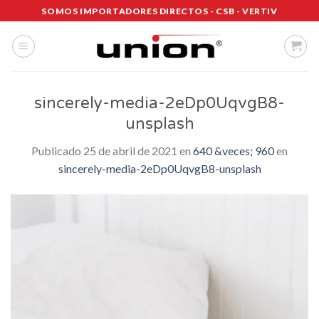
Saltar
SOMOS IMPORTADORES DIRECTOS - CSB - VERTIV
al
contenido
sincerely-media-2eDp0UqvgB8-
unsplash
Publicado
25 de abril de 2021
en
640 &veces; 960
en
sincerely-media-2eDp0UqvgB8-unsplash