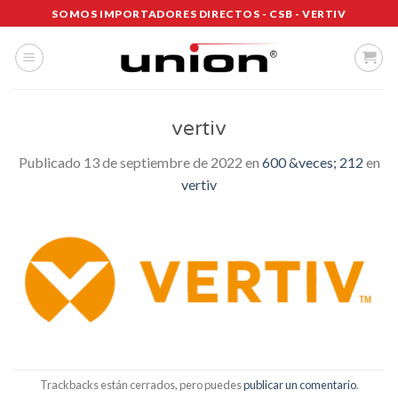
Saltar
SOMOS IMPORTADORES DIRECTOS - CSB - VERTIV
al
contenido
vertiv
Publicado
13 de septiembre de 2022
en
600 &veces; 212
en
vertiv
Trackbacks están cerrados, pero puedes
publicar un comentario
.