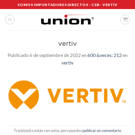
Saltar
SOMOS IMPORTADORES DIRECTOS - CSB - VERTIV
al
contenido
vertiv
Publicado
6 de septiembre de 2022
en
600 &veces; 212
en
vertiv
Trackbacks están cerrados, pero puedes
publicar un comentario
.