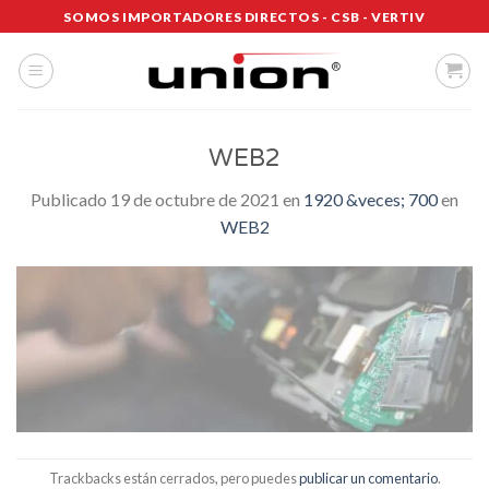
Saltar
SOMOS IMPORTADORES DIRECTOS - CSB - VERTIV
al
contenido
WEB2
Publicado
19 de octubre de 2021
en
1920 &veces; 700
en
WEB2
Trackbacks están cerrados, pero puedes
publicar un comentario
.