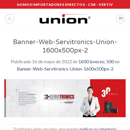
Saltar
SOMOS IMPORTADORES DIRECTOS - CSB - VERTIV
al
contenido
Banner-Web-Servitronics-Union-
1600x500px-2
Publicado
16 de mayo de 2022
en
1600 &veces; 500
en
Banner-Web-Servitronics-Union-1600x500px-2
Trackbacks están cerrados, pero puedes
publicar un comentario
.