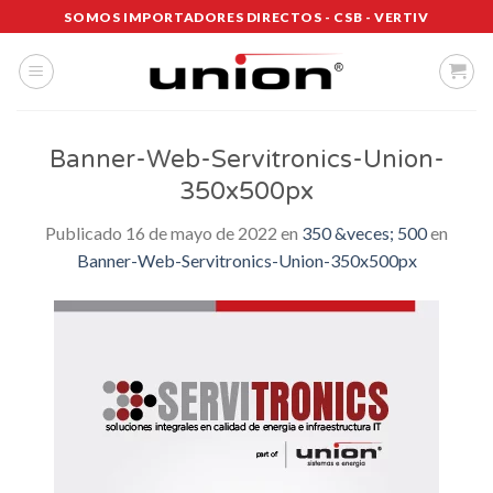
Saltar
SOMOS IMPORTADORES DIRECTOS - CSB - VERTIV
al
contenido
Banner-Web-Servitronics-Union-
350x500px
Publicado
16 de mayo de 2022
en
350 &veces; 500
en
Banner-Web-Servitronics-Union-350x500px