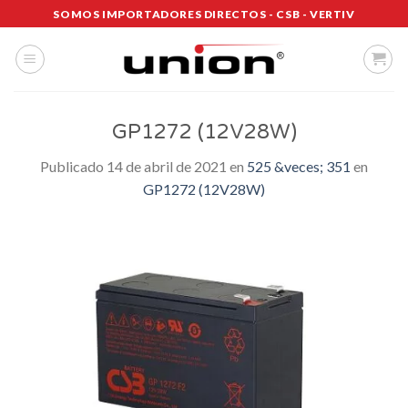
Saltar
SOMOS IMPORTADORES DIRECTOS - CSB - VERTIV
al
contenido
GP1272 (12V28W)
Publicado
14 de abril de 2021
en
525 &veces; 351
en
GP1272 (12V28W)