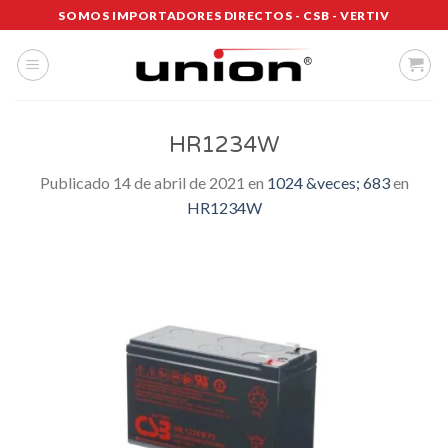
Saltar
SOMOS IMPORTADORES DIRECTOS - CSB - VERTIV
al
contenido
HR1234W
Publicado
14 de abril de 2021
en
1024 &veces; 683
en
HR1234W